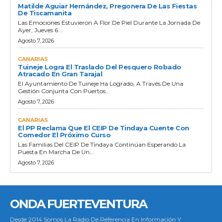
Matilde Aguiar Hernández, Pregonera De Las Fiestas
De Tiscamanita
Las Emociones Estuvieron A Flor De Piel Durante La Jornada De
Ayer, Jueves 6...
Agosto 7, 2026
CANARIAS
Tuineje Logra El Traslado Del Pesquero Robado
Atracado En Gran Tarajal
El Ayuntamiento De Tuineje Ha Logrado, A Través De Una
Gestión Conjunta Con Puertos...
Agosto 7, 2026
CANARIAS
El PP Reclama Que El CEIP De Tindaya Cuente Con
Comedor El Próximo Curso
Las Familias Del CEIP De Tindaya Continúan Esperando La
Puesta En Marcha De Un...
Agosto 7, 2026
ONDA FUERTEVENTURA
Desde 2014 Somos La Radio De Referencia En Información Y