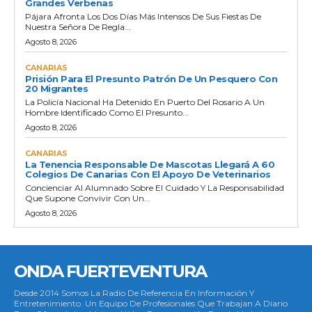
Grandes Verbenas
Pájara Afronta Los Dos Días Más Intensos De Sus Fiestas De
Nuestra Señora De Regla...
Agosto 8, 2026
CANARIAS
Prisión Para El Presunto Patrón De Un Pesquero Con
20 Migrantes
La Policía Nacional Ha Detenido En Puerto Del Rosario A Un
Hombre Identificado Como El Presunto...
Agosto 8, 2026
CANARIAS
La Tenencia Responsable De Mascotas Llegará A 60
Colegios De Canarias Con El Apoyo De Veterinarios
Concienciar Al Alumnado Sobre El Cuidado Y La Responsabilidad
Que Supone Convivir Con Un...
Agosto 8, 2026
ONDA FUERTEVENTURA
Desde 2014 Somos La Radio De Referencia En Información Y
Entretenimiento. Un Equipo De Profesionales Que Trabajan A Diario