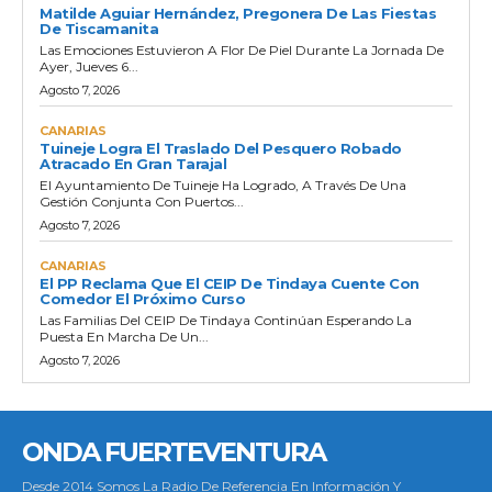
Matilde Aguiar Hernández, Pregonera De Las Fiestas
De Tiscamanita
Las Emociones Estuvieron A Flor De Piel Durante La Jornada De
Ayer, Jueves 6...
Agosto 7, 2026
CANARIAS
Tuineje Logra El Traslado Del Pesquero Robado
Atracado En Gran Tarajal
El Ayuntamiento De Tuineje Ha Logrado, A Través De Una
Gestión Conjunta Con Puertos...
Agosto 7, 2026
CANARIAS
El PP Reclama Que El CEIP De Tindaya Cuente Con
Comedor El Próximo Curso
Las Familias Del CEIP De Tindaya Continúan Esperando La
Puesta En Marcha De Un...
Agosto 7, 2026
ONDA FUERTEVENTURA
Desde 2014 Somos La Radio De Referencia En Información Y