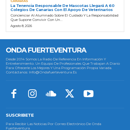
CANARIAS
La Tenencia Responsable De Mascotas Llegará A 60
Colegios De Canarias Con El Apoyo De Veterinarios
Concienciar Al Alumnado Sobre El Cuidado Y La Responsabilidad
Que Supone Convivir Con Un...
Agosto 8, 2026
ONDA FUERTEVENTURA
Desde 2014 Somos La Radio De Referencia En Información Y
Entretenimiento. Un Equipo De Profesionales Que Trabajan A Diario
Para Ofrecerle Los Mejores Y Una Programación Propia Variada.
Contáctanos: Info@ondafuerteventura.es
SUSCRIBETE
Para Recibir Las Noticias Por Correo Electrónico De Onda
Fuerteventura.