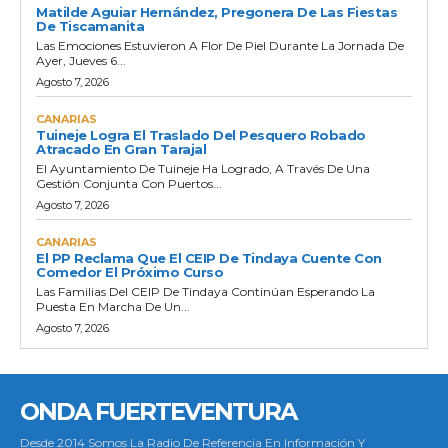
Matilde Aguiar Hernández, Pregonera De Las Fiestas
De Tiscamanita
Las Emociones Estuvieron A Flor De Piel Durante La Jornada De
Ayer, Jueves 6...
Agosto 7, 2026
CANARIAS
Tuineje Logra El Traslado Del Pesquero Robado
Atracado En Gran Tarajal
El Ayuntamiento De Tuineje Ha Logrado, A Través De Una
Gestión Conjunta Con Puertos...
Agosto 7, 2026
CANARIAS
El PP Reclama Que El CEIP De Tindaya Cuente Con
Comedor El Próximo Curso
Las Familias Del CEIP De Tindaya Continúan Esperando La
Puesta En Marcha De Un...
Agosto 7, 2026
ONDA FUERTEVENTURA
Desde 2014 Somos La Radio De Referencia En Información Y