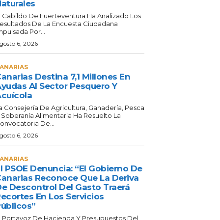
aturales
l Cabildo De Fuerteventura Ha Analizado Los
esultados De La Encuesta Ciudadana
mpulsada Por...
gosto 6, 2026
ANARIAS
anarias Destina 7,1 Millones En
yudas Al Sector Pesquero Y
cuícola
a Consejería De Agricultura, Ganadería, Pesca
 Soberanía Alimentaria Ha Resuelto La
onvocatoria De...
gosto 6, 2026
ANARIAS
l PSOE Denuncia: “El Gobierno De
anarias Reconoce Que La Deriva
e Descontrol Del Gasto Traerá
ecortes En Los Servicios
úblicos”
l Portavoz De Hacienda Y Presupuestos Del