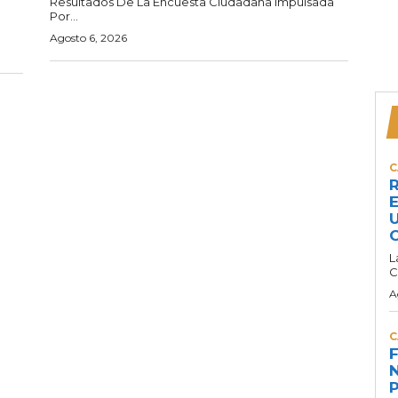
Resultados De La Encuesta Ciudadana Impulsada
Por...
Agosto 6, 2026
C
R
E
U
C
L
C
A
C
F
N
P