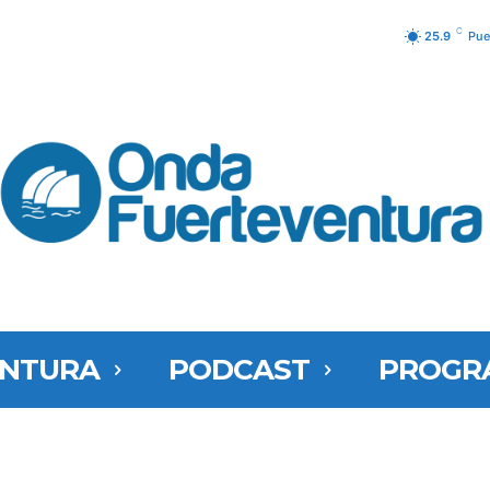
C
25.9
Pue
ENTURA
PODCAST
PROGR