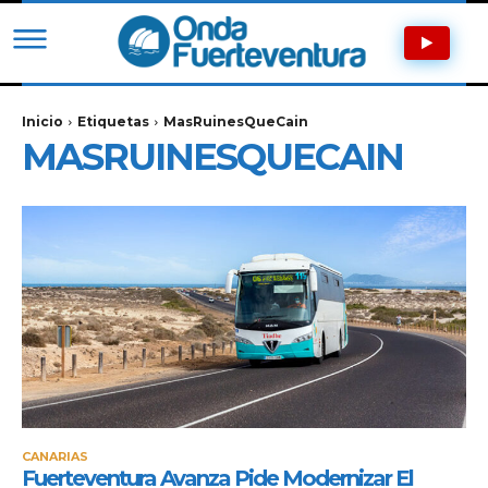
Inicio
Etiquetas
MasRuinesQueCain
MASRUINESQUECAIN
CANARIAS
Fuerteventura Avanza Pide Modernizar El