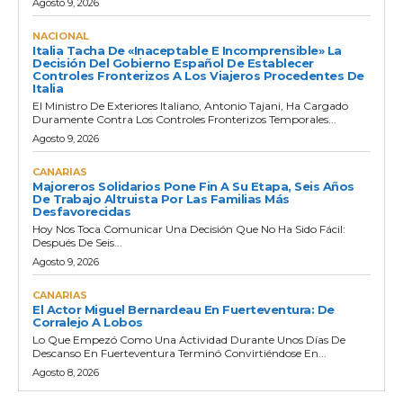
Agosto 9, 2026
NACIONAL
Italia Tacha De «inaceptable E Incomprensible» La
Decisión Del Gobierno Español De Establecer
Controles Fronterizos A Los Viajeros Procedentes De
Italia
El Ministro De Exteriores Italiano, Antonio Tajani, Ha Cargado
Duramente Contra Los Controles Fronterizos Temporales...
Agosto 9, 2026
CANARIAS
Majoreros Solidarios Pone Fin A Su Etapa, Seis Años
De Trabajo Altruista Por Las Familias Más
Desfavorecidas
Hoy Nos Toca Comunicar Una Decisión Que No Ha Sido Fácil:
Después De Seis...
Agosto 9, 2026
CANARIAS
El Actor Miguel Bernardeau En Fuerteventura: De
Corralejo A Lobos
Lo Que Empezó Como Una Actividad Durante Unos Días De
Descanso En Fuerteventura Terminó Convirtiéndose En...
Agosto 8, 2026