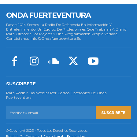
ONDA FUERTEVENTURA
Desde 2014 Somos La Radio De Referencia En Información Y
Entretenimiento. Un Equipo De Profesionales Que Trabajan A Diario
Para Ofrecerle Los Mejores Y Una Programación Propia Variada.
Contáctanos: Info@ondafuerteventura.es
SUSCRIBETE
Para Recibir Las Noticias Por Correo Electrónico De Onda
Fuerteventura.
SUSCRIBETE
© Copyright 2023 - Todos Los Derechos Reservados.
Política De Cookies
|
Aviso Legal
|
Privacidad