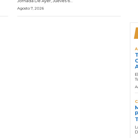
Jornada De Ayer, Jueves 6...
Agosto 7, 2026
A
T
C
A
E
T
A
C
M
P
T
L
D