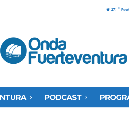
C
27.1
Puer
ENTURA
PODCAST
PROGR