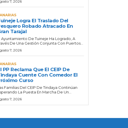
gosto 7, 2026
ANARIAS
uineje Logra El Traslado Del
esquero Robado Atracado En
ran Tarajal
l Ayuntamiento De Tuineje Ha Logrado, A
ravés De Una Gestión Conjunta Con Puertos...
gosto 7, 2026
ANARIAS
l PP Reclama Que El CEIP De
indaya Cuente Con Comedor El
róximo Curso
as Familias Del CEIP De Tindaya Continúan
sperando La Puesta En Marcha De Un...
gosto 7, 2026