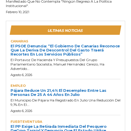
Manifestado Que No Contempla "ningún Regreso A La Política
Institucional".
Febrero 10, 2021
ULTIMAS NOTICIAS
CANARIAS
El PSOE Denuncia: “El Gobierno De Canarias Reconoce
Que La Deriva De Descontrol Del Gasto Traerá
Recortes En Los Servicios Públicos”
El Portavoz De Hacienda Y Presupuestos Del Grupo
Parlamentario Socialista, Manuel Hernández Cerezo, Ha
Advertido...
Agosto 6, 2026
EMPLEO
Pájara Reduce Un 21,4% El Desempleo Entre Las
Personas De 25 A 44 Años En Julio
El Municipio De Pájara Ha Registrado En Julio Una Reducción Del
9,1% En El...
Agosto 6, 2026
FUERTEVENTURA
El PP Exige La Retirada Inmediata Del Pesquero
DeGran Tarajal Y Denuncia Que El Estado Utilice