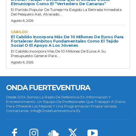
Elmunicipio Como El “vertedero De Canarias”
El Partido Popular De Tuineje Ha Exigido La Retirada Inmediata
Del Pesquero Aali, Atracado...
Agosto 6, 2026
CABILDO
El Cabildo Incorpora Más De 10 Millones De Euros Para
Fortalecer Ámbitos Fundamentales Como El Tejido
Social O El Apoyo A Los Jóvenes
El Cabildo Incorpora Más De 10 Millones De Euros A Su
Presupuesto General Para...
Agosto 6, 2026
ONDA FUERTEVENTURA
Desde 2014 Somos La Radio De Referencia En Información Y
Entretenimiento. Un Equipo De Profesionales Que Trabajan A Diario
Para Ofrecerle Los Mejores Y Una Programación Propia Variada.
Contáctanos: Info@ondafuerteventura.es