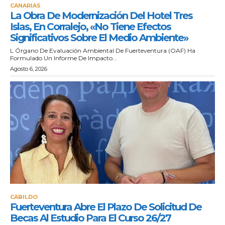
CANARIAS
La Obra De Modernización Del Hotel Tres
Islas, En Corralejo, «no Tiene Efectos
Significativos Sobre El Medio Ambiente»
L Órgano De Evaluación Ambiental De Fuerteventura (OAF) Ha
Formulado Un Informe De Impacto...
Agosto 6, 2026
CABILDO
Fuerteventura Abre El Plazo De Solicitud De
Becas Al Estudio Para El Curso 26/27