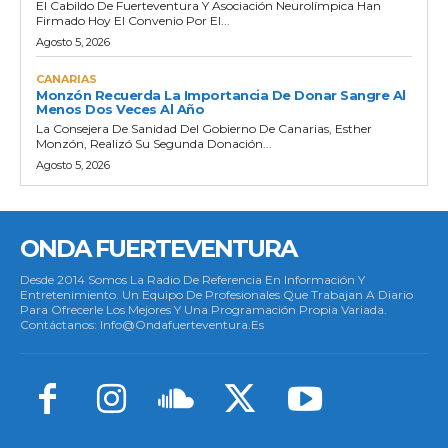
El Cabildo De Fuerteventura Y Asociación Neurolímpica Han
Firmado Hoy El Convenio Por El...
Agosto 5, 2026
CANARIAS
Monzón Recuerda La Importancia De Donar Sangre Al
Menos Dos Veces Al Año
La Consejera De Sanidad Del Gobierno De Canarias, Esther
Monzón, Realizó Su Segunda Donación...
Agosto 5, 2026
ONDA FUERTEVENTURA
Desde 2014 Somos La Radio De Referencia En Información Y
Entretenimiento. Un Equipo De Profesionales Que Trabajan A Diario
Para Ofrecerle Los Mejores Y Una Programación Propia Variada.
Contáctanos: Info@ondafuerteventura.es