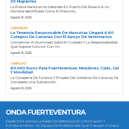
20 Migrantes
La Policía Nacional Ha Detenido En Puerto Del Rosario A Un
Hombre Identificado Como El Presunto...
Agosto 8, 2026
CANARIAS
La Tenencia Responsable De Mascotas Llegará A 60
Colegios De Canarias Con El Apoyo De Veterinarios
Concienciar Al Alumnado Sobre El Cuidado Y La Responsabilidad
Que Supone Convivir Con Un...
Agosto 8, 2026
CABILDO
60.000 Euros Para Fuerteventura: Miradores, Cielo, Cal
Y Movilidad
La Consejería De Turismo Y Empleo Del Gobierno De Canarias Ha
Concedido Una Subvención...
Agosto 8, 2026
ONDA FUERTEVENTURA
Desde 2014 Somos La Radio De Referencia En Información Y
Entretenimiento. Un Equipo De Profesionales Que Trabajan A Diario