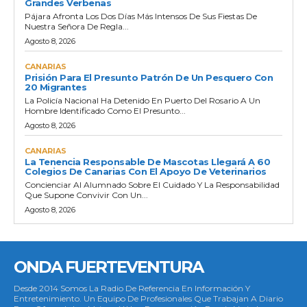
Grandes Verbenas
Pájara Afronta Los Dos Días Más Intensos De Sus Fiestas De
Nuestra Señora De Regla...
Agosto 8, 2026
CANARIAS
Prisión Para El Presunto Patrón De Un Pesquero Con
20 Migrantes
La Policía Nacional Ha Detenido En Puerto Del Rosario A Un
Hombre Identificado Como El Presunto...
Agosto 8, 2026
CANARIAS
La Tenencia Responsable De Mascotas Llegará A 60
Colegios De Canarias Con El Apoyo De Veterinarios
Concienciar Al Alumnado Sobre El Cuidado Y La Responsabilidad
Que Supone Convivir Con Un...
Agosto 8, 2026
ONDA FUERTEVENTURA
Desde 2014 Somos La Radio De Referencia En Información Y
Entretenimiento. Un Equipo De Profesionales Que Trabajan A Diario