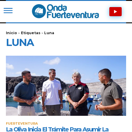
Inicio
Etiquetas
Luna
LUNA
FUERTEVENTURA
La Oliva Inicia El Trámite Para Asumir La