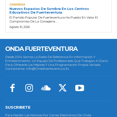
CANARIAS
Nuevos Espacios De Sombra En Los Centros
Educativos De Fuerteventura
El Partido Popular De Fuerteventura Ha Puesto En Valor El
Compromiso De La Consejería...
Agosto 10, 2026
ONDA FUERTEVENTURA
Desde 2014 Somos La Radio De Referencia En Información Y
Entretenimiento. Un Equipo De Profesionales Que Trabajan A Diario
Para Ofrecerle Los Mejores Y Una Programación Propia Variada.
Contáctanos: Info@ondafuerteventura.es
SUSCRIBETE
Para Recibir Las Noticias Por Correo Electrónico De Onda