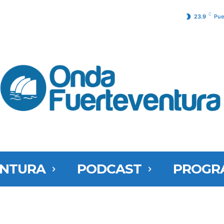
C
23.9
Pue
ENTURA
PODCAST
PROGR