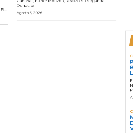
Canarias, Esther Monzón, Realizó Su Segunda
Donación...
l...
Agosto 5, 2026
C
P
B
L
E
N
P
A
C
M
D
V