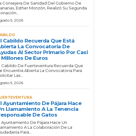
a Consejera De Sanidad Del Gobierno De
anarias, Esther Monzón, Realizó Su Segunda
onación...
gosto 5, 2026
ABILDO
l Cabildo Recuerda Que Está
bierta La Convocatoria De
yudas Al Sector Primario Por Casi
 Millones De Euros
l Cabildo De Fuerteventura Recuerda Que
e Encuentra Abierta La Convocatoria Para
olicitar Las...
gosto 5, 2026
UERTEVENTURA
l Ayuntamiento De Pájara Hace
n Llamamiento A La Tenencia
esponsable De Gatos
l Ayuntamiento De Pájara Hace Un
lamamiento A La Colaboración De La
iudadanía Para...