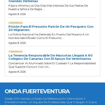
Grandes Verbenas
Pájara Afronta Los Dos Días Más Intensos De Sus Fiestas De
Nuestra Señora De Regla...
Agosto 8, 2026
CANARIAS
Prisión Para El Presunto Patrón De Un Pesquero Con
20 Migrantes
La Policía Nacional Ha Detenido En Puerto Del Rosario A Un
Hombre Identificado Como El Presunto...
Agosto 8, 2026
CANARIAS
La Tenencia Responsable De Mascotas Llegará A 60
Colegios De Canarias Con El Apoyo De Veterinarios
Concienciar Al Alumnado Sobre El Cuidado Y La Responsabilidad
Que Supone Convivir Con Un...
Agosto 8, 2026
ONDA FUERTEVENTURA
Desde 2014 Somos La Radio De Referencia En Información Y
Entretenimiento. Un Equipo De Profesionales Que Trabajan A Diario