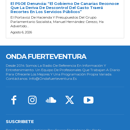
El PSOE Denuncia: “El Gobierno De Canarias Reconoce
Que La Deriva De Descontrol Del Gasto Traerá
Recortes En Los Servicios Públicos”
El Portavoz De Hacienda Y Presupuestos Del Grupo
Parlamentario Socialista, Manuel Hernández Cerezo, Ha
Advertido...
Agosto 6, 2026
ONDA FUERTEVENTURA
Desde 2014 Somos La Radio De Referencia En Información Y
Entretenimiento. Un Equipo De Profesionales Que Trabajan A Diario
Para Ofrecerle Los Mejores Y Una Programación Propia Variada.
Contáctanos: Info@ondafuerteventura.es
SUSCRIBETE