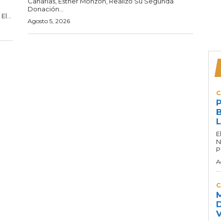
Canarias, Esther Monzón, Realizó Su Segunda
Donación...
l...
Agosto 5, 2026
C
P
B
L
E
N
P
A
C
M
D
V