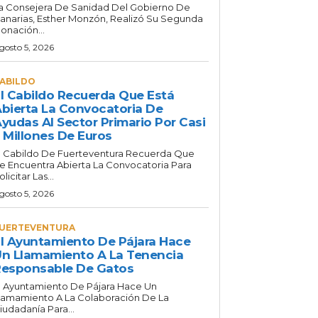
a Consejera De Sanidad Del Gobierno De
anarias, Esther Monzón, Realizó Su Segunda
onación...
gosto 5, 2026
ABILDO
l Cabildo Recuerda Que Está
bierta La Convocatoria De
yudas Al Sector Primario Por Casi
 Millones De Euros
l Cabildo De Fuerteventura Recuerda Que
e Encuentra Abierta La Convocatoria Para
olicitar Las...
gosto 5, 2026
UERTEVENTURA
l Ayuntamiento De Pájara Hace
n Llamamiento A La Tenencia
esponsable De Gatos
l Ayuntamiento De Pájara Hace Un
lamamiento A La Colaboración De La
iudadanía Para...