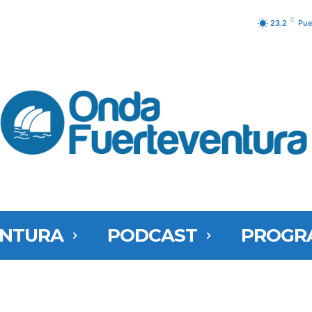
C
23.2
Pue
ENTURA
PODCAST
PROGR