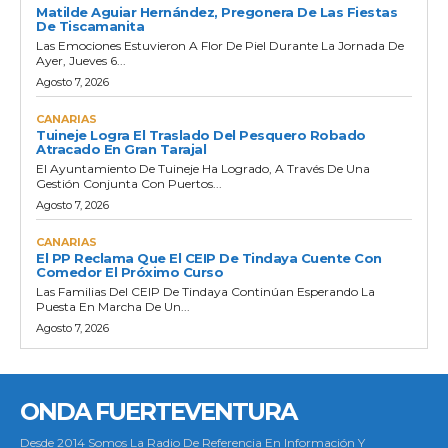
Matilde Aguiar Hernández, Pregonera De Las Fiestas
De Tiscamanita
Las Emociones Estuvieron A Flor De Piel Durante La Jornada De
Ayer, Jueves 6...
Agosto 7, 2026
CANARIAS
Tuineje Logra El Traslado Del Pesquero Robado
Atracado En Gran Tarajal
El Ayuntamiento De Tuineje Ha Logrado, A Través De Una
Gestión Conjunta Con Puertos...
Agosto 7, 2026
CANARIAS
El PP Reclama Que El CEIP De Tindaya Cuente Con
Comedor El Próximo Curso
Las Familias Del CEIP De Tindaya Continúan Esperando La
Puesta En Marcha De Un...
Agosto 7, 2026
ONDA FUERTEVENTURA
Desde 2014 Somos La Radio De Referencia En Información Y