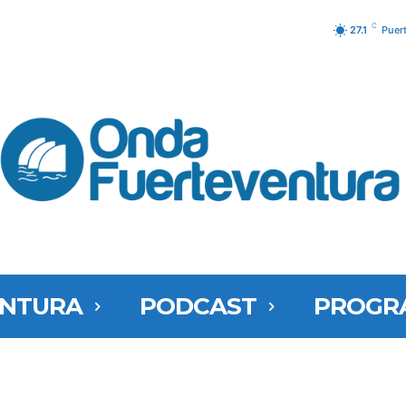
C
27.1
Puer
ENTURA
PODCAST
PROGR