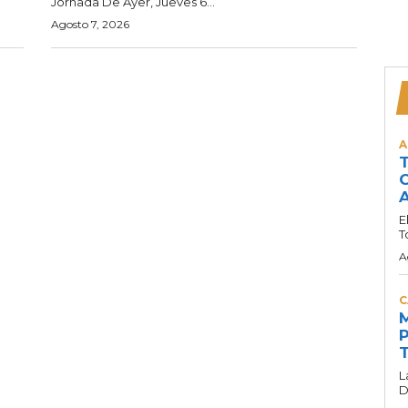
Jornada De Ayer, Jueves 6...
Agosto 7, 2026
A
T
C
A
E
T
A
C
M
P
T
L
D