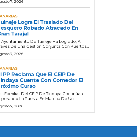
gosto 7, 2026
ANARIAS
uineje Logra El Traslado Del
esquero Robado Atracado En
ran Tarajal
l Ayuntamiento De Tuineje Ha Logrado, A
ravés De Una Gestión Conjunta Con Puertos...
gosto 7, 2026
ANARIAS
l PP Reclama Que El CEIP De
indaya Cuente Con Comedor El
róximo Curso
as Familias Del CEIP De Tindaya Continúan
sperando La Puesta En Marcha De Un...
gosto 7, 2026