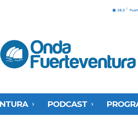
C
28.3
Puer
ENTURA
PODCAST
PROGR