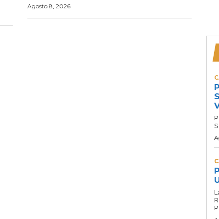
Agosto 8, 2026
C
P
S
P
S
A
C
P
U
L
R
P