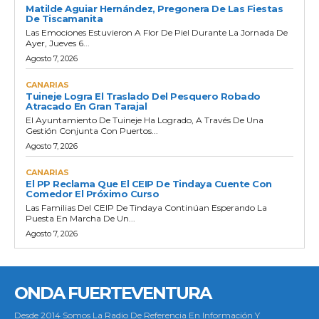
Matilde Aguiar Hernández, Pregonera De Las Fiestas
De Tiscamanita
Las Emociones Estuvieron A Flor De Piel Durante La Jornada De
Ayer, Jueves 6...
Agosto 7, 2026
CANARIAS
Tuineje Logra El Traslado Del Pesquero Robado
Atracado En Gran Tarajal
El Ayuntamiento De Tuineje Ha Logrado, A Través De Una
Gestión Conjunta Con Puertos...
Agosto 7, 2026
CANARIAS
El PP Reclama Que El CEIP De Tindaya Cuente Con
Comedor El Próximo Curso
Las Familias Del CEIP De Tindaya Continúan Esperando La
Puesta En Marcha De Un...
Agosto 7, 2026
ONDA FUERTEVENTURA
Desde 2014 Somos La Radio De Referencia En Información Y