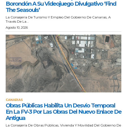
Borondón A Su Videojuego Divulgativo ‘Find
The Seasouls’
La Consejería De Turismo Y Empleo Del Gobierno De Canarias, A
Través De La...
Agosto 10, 2026
CANARIAS
Obras Públicas Habilita Un Desvío Temporal
En La FV-3 Por Las Obras Del Nuevo Enlace De
Antigua
La Consejería De Obras Públicas, Vivienda Y Movilidad Del Gobierno De