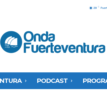
C
29
Puer
ENTURA
PODCAST
PROGR