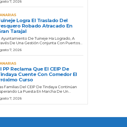
gosto 7, 2026
ANARIAS
uineje Logra El Traslado Del
esquero Robado Atracado En
ran Tarajal
l Ayuntamiento De Tuineje Ha Logrado, A
ravés De Una Gestión Conjunta Con Puertos...
gosto 7, 2026
ANARIAS
l PP Reclama Que El CEIP De
indaya Cuente Con Comedor El
róximo Curso
as Familias Del CEIP De Tindaya Continúan
sperando La Puesta En Marcha De Un...
gosto 7, 2026