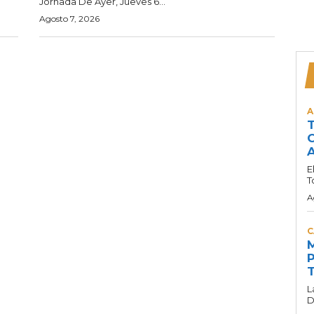
Jornada De Ayer, Jueves 6...
Agosto 7, 2026
A
T
C
A
E
T
A
C
M
P
T
L
D