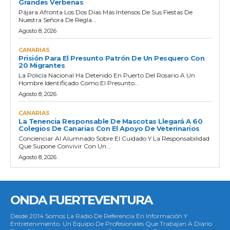
Grandes Verbenas
Pájara Afronta Los Dos Días Más Intensos De Sus Fiestas De
Nuestra Señora De Regla...
Agosto 8, 2026
CANARIAS
Prisión Para El Presunto Patrón De Un Pesquero Con
20 Migrantes
La Policía Nacional Ha Detenido En Puerto Del Rosario A Un
Hombre Identificado Como El Presunto...
Agosto 8, 2026
CANARIAS
La Tenencia Responsable De Mascotas Llegará A 60
Colegios De Canarias Con El Apoyo De Veterinarios
Concienciar Al Alumnado Sobre El Cuidado Y La Responsabilidad
Que Supone Convivir Con Un...
Agosto 8, 2026
ONDA FUERTEVENTURA
Desde 2014 Somos La Radio De Referencia En Información Y
Entretenimiento. Un Equipo De Profesionales Que Trabajan A Diario