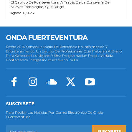
El Cabildo De Fuerteventura, A Través De La Consejería De
Nuevas Tecnologías, Que Dirige...
Agosto 10, 2026
ONDA FUERTEVENTURA
Desde 2014 Somos La Radio De Referencia En Información Y
Entretenimiento. Un Equipo De Profesionales Que Trabajan A Diario
Para Ofrecerle Los Mejores Y Una Programación Propia Variada.
Contáctanos: Info@ondafuerteventura.es
SUSCRIBETE
Para Recibir Las Noticias Por Correo Electrónico De Onda
Fuerteventura.
SUSCRIBETE