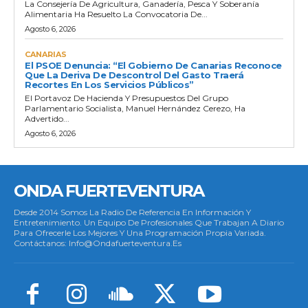
La Consejería De Agricultura, Ganadería, Pesca Y Soberanía
Alimentaria Ha Resuelto La Convocatoria De...
Agosto 6, 2026
CANARIAS
El PSOE Denuncia: “El Gobierno De Canarias Reconoce
Que La Deriva De Descontrol Del Gasto Traerá
Recortes En Los Servicios Públicos”
El Portavoz De Hacienda Y Presupuestos Del Grupo
Parlamentario Socialista, Manuel Hernández Cerezo, Ha
Advertido...
Agosto 6, 2026
ONDA FUERTEVENTURA
Desde 2014 Somos La Radio De Referencia En Información Y
Entretenimiento. Un Equipo De Profesionales Que Trabajan A Diario
Para Ofrecerle Los Mejores Y Una Programación Propia Variada.
Contáctanos: Info@ondafuerteventura.es