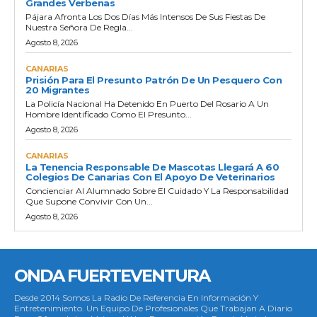
Grandes Verbenas
Pájara Afronta Los Dos Días Más Intensos De Sus Fiestas De
Nuestra Señora De Regla...
Agosto 8, 2026
CANARIAS
Prisión Para El Presunto Patrón De Un Pesquero Con
20 Migrantes
La Policía Nacional Ha Detenido En Puerto Del Rosario A Un
Hombre Identificado Como El Presunto...
Agosto 8, 2026
CANARIAS
La Tenencia Responsable De Mascotas Llegará A 60
Colegios De Canarias Con El Apoyo De Veterinarios
Concienciar Al Alumnado Sobre El Cuidado Y La Responsabilidad
Que Supone Convivir Con Un...
Agosto 8, 2026
ONDA FUERTEVENTURA
Desde 2014 Somos La Radio De Referencia En Información Y
Entretenimiento. Un Equipo De Profesionales Que Trabajan A Diario