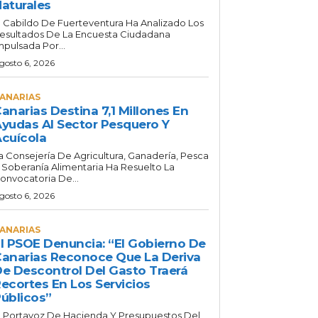
aturales
l Cabildo De Fuerteventura Ha Analizado Los
esultados De La Encuesta Ciudadana
mpulsada Por...
gosto 6, 2026
ANARIAS
anarias Destina 7,1 Millones En
yudas Al Sector Pesquero Y
cuícola
a Consejería De Agricultura, Ganadería, Pesca
 Soberanía Alimentaria Ha Resuelto La
onvocatoria De...
gosto 6, 2026
ANARIAS
l PSOE Denuncia: “El Gobierno De
anarias Reconoce Que La Deriva
e Descontrol Del Gasto Traerá
ecortes En Los Servicios
úblicos”
l Portavoz De Hacienda Y Presupuestos Del