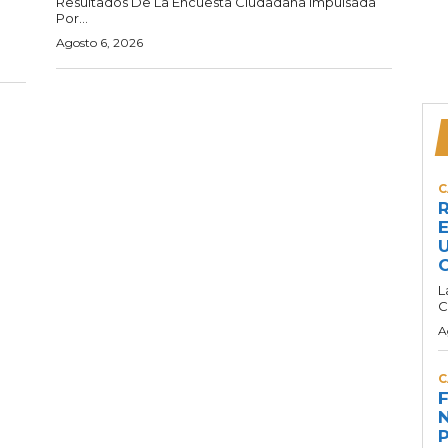
Resultados De La Encuesta Ciudadana Impulsada
Por...
Agosto 6, 2026
C
R
E
U
C
L
C
A
C
F
N
P