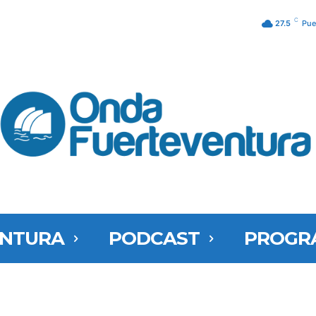
C
27.5
Pue
ENTURA
PODCAST
PROGR