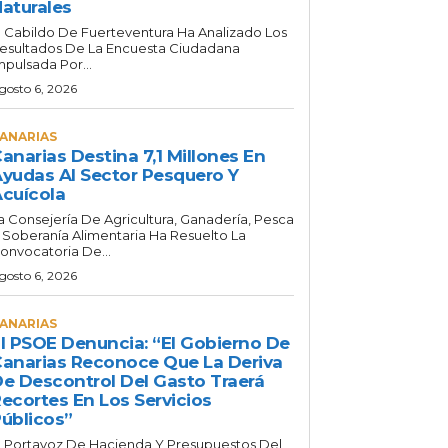
aturales
l Cabildo De Fuerteventura Ha Analizado Los
esultados De La Encuesta Ciudadana
mpulsada Por...
gosto 6, 2026
ANARIAS
anarias Destina 7,1 Millones En
yudas Al Sector Pesquero Y
cuícola
a Consejería De Agricultura, Ganadería, Pesca
 Soberanía Alimentaria Ha Resuelto La
onvocatoria De...
gosto 6, 2026
ANARIAS
l PSOE Denuncia: “El Gobierno De
anarias Reconoce Que La Deriva
e Descontrol Del Gasto Traerá
ecortes En Los Servicios
úblicos”
l Portavoz De Hacienda Y Presupuestos Del