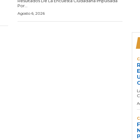
Resultados De La Encuesta Ciudadana Impulsada
Por...
Agosto 6, 2026
C
R
E
U
C
L
C
A
C
F
N
P