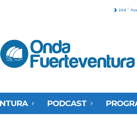
C
23.6
Pue
ENTURA
PODCAST
PROGR