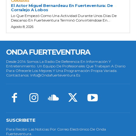
CANARIAS
El Actor Miguel Bernardeau En Fuerteventura: De
Corralejo A Lobos
Lo Que Empezó Como Una Actividad Durante Unos Días De
Descanso En Fuerteventura Terminó Convirtiéndose En...
Agosto 8, 2026
ONDA FUERTEVENTURA
Desde 2014 Somos La Radio De Referencia En Información Y
Entretenimiento. Un Equipo De Profesionales Que Trabajan A Diario
Para Ofrecerle Los Mejores Y Una Programación Propia Variada.
Contáctanos: Info@ondafuerteventura.es
SUSCRIBETE
Para Recibir Las Noticias Por Correo Electrónico De Onda
Fuerteventura.