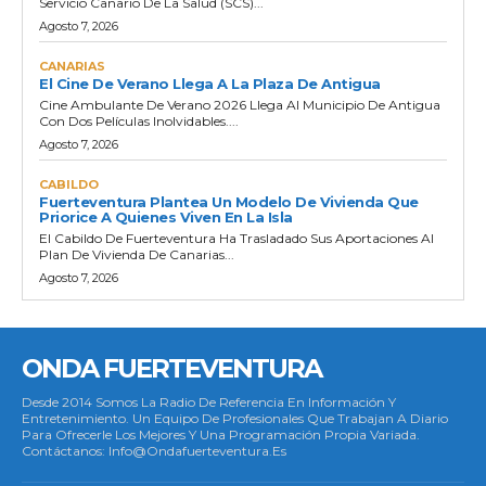
Servicio Canario De La Salud (SCS)...
Agosto 7, 2026
CANARIAS
El Cine De Verano Llega A La Plaza De Antigua
Cine Ambulante De Verano 2026 Llega Al Municipio De Antigua
Con Dos Películas Inolvidables....
Agosto 7, 2026
CABILDO
Fuerteventura Plantea Un Modelo De Vivienda Que
Priorice A Quienes Viven En La Isla
El Cabildo De Fuerteventura Ha Trasladado Sus Aportaciones Al
Plan De Vivienda De Canarias...
Agosto 7, 2026
ONDA FUERTEVENTURA
Desde 2014 Somos La Radio De Referencia En Información Y
Entretenimiento. Un Equipo De Profesionales Que Trabajan A Diario
Para Ofrecerle Los Mejores Y Una Programación Propia Variada.
Contáctanos: Info@ondafuerteventura.es