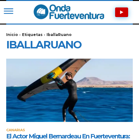
Inicio
Etiquetas
IballaRuano
IBALLARUANO
CANARIAS
El Actor Miguel Bernardeau En Fuerteventura: