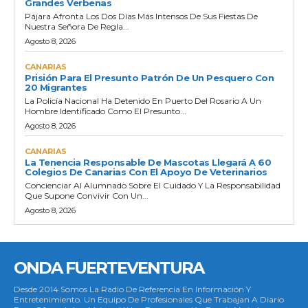
Grandes Verbenas
Pájara Afronta Los Dos Días Más Intensos De Sus Fiestas De
Nuestra Señora De Regla...
Agosto 8, 2026
CANARIAS
Prisión Para El Presunto Patrón De Un Pesquero Con
20 Migrantes
La Policía Nacional Ha Detenido En Puerto Del Rosario A Un
Hombre Identificado Como El Presunto...
Agosto 8, 2026
CANARIAS
La Tenencia Responsable De Mascotas Llegará A 60
Colegios De Canarias Con El Apoyo De Veterinarios
Concienciar Al Alumnado Sobre El Cuidado Y La Responsabilidad
Que Supone Convivir Con Un...
Agosto 8, 2026
ONDA FUERTEVENTURA
Desde 2014 Somos La Radio De Referencia En Información Y
Entretenimiento. Un Equipo De Profesionales Que Trabajan A Diario