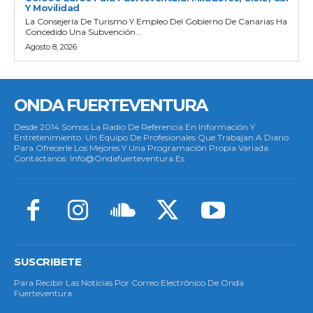
Y Movilidad
La Consejería De Turismo Y Empleo Del Gobierno De Canarias Ha
Concedido Una Subvención...
Agosto 8, 2026
ONDA FUERTEVENTURA
Desde 2014 Somos La Radio De Referencia En Información Y
Entretenimiento. Un Equipo De Profesionales Que Trabajan A Diario
Para Ofrecerle Los Mejores Y Una Programación Propia Variada.
Contáctanos: Info@ondafuerteventura.es
SUSCRIBETE
Para Recibir Las Noticias Por Correo Electrónico De Onda
Fuerteventura.