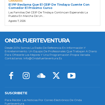
CANARIAS
El PP Reclama Que El CEIP De Tindaya Cuente Con
Comedor El Próximo Curso
Las Familias Del CEIP De Tindaya Continúan Esperando La
Puesta En Marcha De Un...
Agosto 7, 2026
ONDA FUERTEVENTURA
Desde 2014 Somos La Radio De Referencia En Información Y
Entretenimiento. Un Equipo De Profesionales Que Trabajan A Diario
Para Ofrecerle Los Mejores Y Una Programación Propia Variada.
Contáctanos: Info@ondafuerteventura.es
SUSCRIBETE
Para Recibir Las Noticias Por Correo Electrónico De Onda
Fuerteventura.