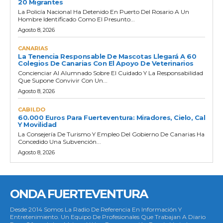
20 Migrantes
La Policía Nacional Ha Detenido En Puerto Del Rosario A Un
Hombre Identificado Como El Presunto...
Agosto 8, 2026
CANARIAS
La Tenencia Responsable De Mascotas Llegará A 60
Colegios De Canarias Con El Apoyo De Veterinarios
Concienciar Al Alumnado Sobre El Cuidado Y La Responsabilidad
Que Supone Convivir Con Un...
Agosto 8, 2026
CABILDO
60.000 Euros Para Fuerteventura: Miradores, Cielo, Cal
Y Movilidad
La Consejería De Turismo Y Empleo Del Gobierno De Canarias Ha
Concedido Una Subvención...
Agosto 8, 2026
ONDA FUERTEVENTURA
Desde 2014 Somos La Radio De Referencia En Información Y
Entretenimiento. Un Equipo De Profesionales Que Trabajan A Diario