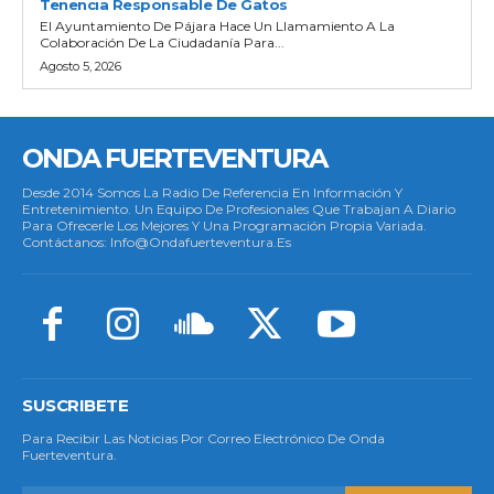
Tenencia Responsable De Gatos
El Ayuntamiento De Pájara Hace Un Llamamiento A La
Colaboración De La Ciudadanía Para...
Agosto 5, 2026
ONDA FUERTEVENTURA
Desde 2014 Somos La Radio De Referencia En Información Y
Entretenimiento. Un Equipo De Profesionales Que Trabajan A Diario
Para Ofrecerle Los Mejores Y Una Programación Propia Variada.
Contáctanos: Info@ondafuerteventura.es
SUSCRIBETE
Para Recibir Las Noticias Por Correo Electrónico De Onda
Fuerteventura.