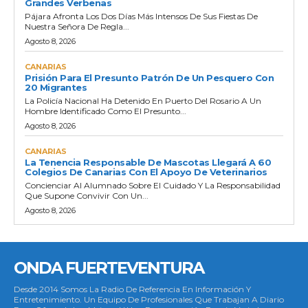
Grandes Verbenas
Pájara Afronta Los Dos Días Más Intensos De Sus Fiestas De
Nuestra Señora De Regla...
Agosto 8, 2026
CANARIAS
Prisión Para El Presunto Patrón De Un Pesquero Con
20 Migrantes
La Policía Nacional Ha Detenido En Puerto Del Rosario A Un
Hombre Identificado Como El Presunto...
Agosto 8, 2026
CANARIAS
La Tenencia Responsable De Mascotas Llegará A 60
Colegios De Canarias Con El Apoyo De Veterinarios
Concienciar Al Alumnado Sobre El Cuidado Y La Responsabilidad
Que Supone Convivir Con Un...
Agosto 8, 2026
ONDA FUERTEVENTURA
Desde 2014 Somos La Radio De Referencia En Información Y
Entretenimiento. Un Equipo De Profesionales Que Trabajan A Diario