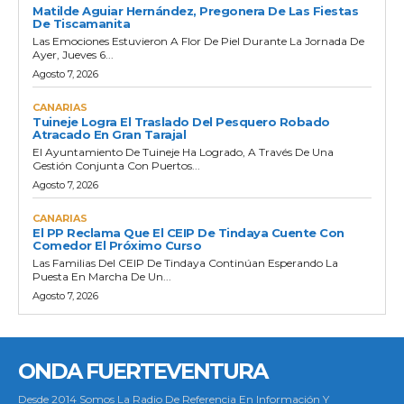
Matilde Aguiar Hernández, Pregonera De Las Fiestas
De Tiscamanita
Las Emociones Estuvieron A Flor De Piel Durante La Jornada De
Ayer, Jueves 6...
Agosto 7, 2026
CANARIAS
Tuineje Logra El Traslado Del Pesquero Robado
Atracado En Gran Tarajal
El Ayuntamiento De Tuineje Ha Logrado, A Través De Una
Gestión Conjunta Con Puertos...
Agosto 7, 2026
CANARIAS
El PP Reclama Que El CEIP De Tindaya Cuente Con
Comedor El Próximo Curso
Las Familias Del CEIP De Tindaya Continúan Esperando La
Puesta En Marcha De Un...
Agosto 7, 2026
ONDA FUERTEVENTURA
Desde 2014 Somos La Radio De Referencia En Información Y