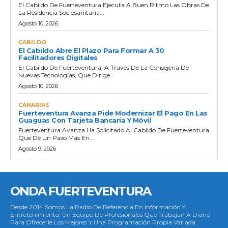
El Cabildo De Fuerteventura Ejecuta A Buen Ritmo Las Obras De
La Residencia Sociosanitaria...
Agosto 10, 2026
CABILDO
El Cabildo Abre El Plazo Para Formar A 30
Facilitadores Digitales
El Cabildo De Fuerteventura, A Través De La Consejería De
Nuevas Tecnologías, Que Dirige...
Agosto 10, 2026
CANARIAS
Fuerteventura Avanza Pide Modernizar El Pago En Las
Guaguas Con Tarjeta Bancaria Y Móvil
Fuerteventura Avanza Ha Solicitado Al Cabildo De Fuerteventura
Que Dé Un Paso Más En...
Agosto 9, 2026
ONDA FUERTEVENTURA
Desde 2014 Somos La Radio De Referencia En Información Y
Entretenimiento. Un Equipo De Profesionales Que Trabajan A Diario
Para Ofrecerle Los Mejores Y Una Programación Propia Variada.