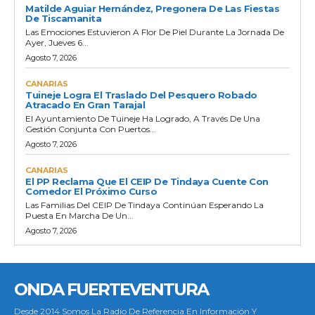
Matilde Aguiar Hernández, Pregonera De Las Fiestas
De Tiscamanita
Las Emociones Estuvieron A Flor De Piel Durante La Jornada De
Ayer, Jueves 6...
Agosto 7, 2026
CANARIAS
Tuineje Logra El Traslado Del Pesquero Robado
Atracado En Gran Tarajal
El Ayuntamiento De Tuineje Ha Logrado, A Través De Una
Gestión Conjunta Con Puertos...
Agosto 7, 2026
CANARIAS
El PP Reclama Que El CEIP De Tindaya Cuente Con
Comedor El Próximo Curso
Las Familias Del CEIP De Tindaya Continúan Esperando La
Puesta En Marcha De Un...
Agosto 7, 2026
ONDA FUERTEVENTURA
Desde 2014 Somos La Radio De Referencia En Información Y