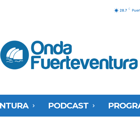
C
28.7
Puer
ENTURA
PODCAST
PROGR