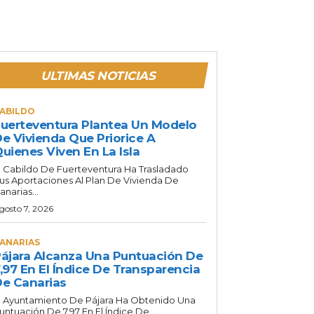
ULTIMAS NOTICIAS
ABILDO
uerteventura Plantea Un Modelo
e Vivienda Que Priorice A
uienes Viven En La Isla
l Cabildo De Fuerteventura Ha Trasladado
us Aportaciones Al Plan De Vivienda De
anarias...
gosto 7, 2026
ANARIAS
ájara Alcanza Una Puntuación De
,97 En El Índice De Transparencia
e Canarias
l Ayuntamiento De Pájara Ha Obtenido Una
untuación De 7,97 En El Índice De...