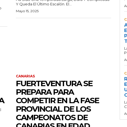
Y Queda El Último Escalón. El...
A
b
Mayo 15, 2025
C
A
E
P
T
L
P
A
C
CANARIAS
R
FUERTEVENTURA SE
E
U
PREPARA PARA
C
A
COMPETIR EN LA FASE
L
PROVINCIAL DE LOS
C
l
A
CAMPEONATOS DE
CANARIAS EN EDAD