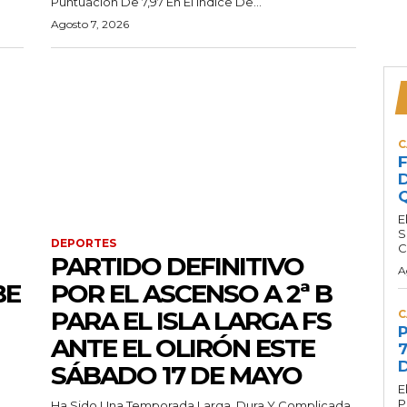
Puntuación De 7,97 En El Índice De...
Agosto 7, 2026
C
F
D
Q
E
S
DEPORTES
C
PARTIDO DEFINITIVO
A
BE
POR EL ASCENSO A 2ª B
PARA EL ISLA LARGA FS
C
P
ANTE EL OLIRÓN ESTE
7
D
SÁBADO 17 DE MAYO
E
P
Ha Sido Una Temporada Larga, Dura Y Complicada