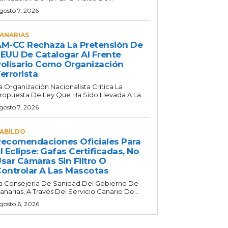
gosto 7, 2026
ANARIAS
M-CC Rechaza La Pretensión De
EUU De Catalogar Al Frente
olisario Como Organización
errorista
a Organización Nacionalista Critica La
ropuesta De Ley Que Ha Sido Llevada A La...
gosto 7, 2026
ABILDO
ecomendaciones Oficiales Para
l Eclipse: Gafas Certificadas, No
sar Cámaras Sin Filtro O
ontrolar A Las Mascotas
a Consejería De Sanidad Del Gobierno De
anarias, A Través Del Servicio Canario De...
gosto 6, 2026