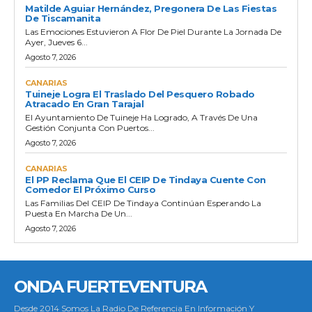
Matilde Aguiar Hernández, Pregonera De Las Fiestas
De Tiscamanita
Las Emociones Estuvieron A Flor De Piel Durante La Jornada De
Ayer, Jueves 6...
Agosto 7, 2026
CANARIAS
Tuineje Logra El Traslado Del Pesquero Robado
Atracado En Gran Tarajal
El Ayuntamiento De Tuineje Ha Logrado, A Través De Una
Gestión Conjunta Con Puertos...
Agosto 7, 2026
CANARIAS
El PP Reclama Que El CEIP De Tindaya Cuente Con
Comedor El Próximo Curso
Las Familias Del CEIP De Tindaya Continúan Esperando La
Puesta En Marcha De Un...
Agosto 7, 2026
ONDA FUERTEVENTURA
Desde 2014 Somos La Radio De Referencia En Información Y