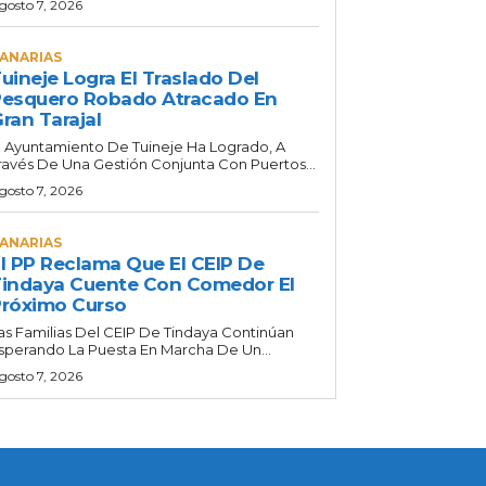
gosto 7, 2026
ANARIAS
uineje Logra El Traslado Del
esquero Robado Atracado En
ran Tarajal
l Ayuntamiento De Tuineje Ha Logrado, A
ravés De Una Gestión Conjunta Con Puertos...
gosto 7, 2026
ANARIAS
l PP Reclama Que El CEIP De
indaya Cuente Con Comedor El
róximo Curso
as Familias Del CEIP De Tindaya Continúan
sperando La Puesta En Marcha De Un...
gosto 7, 2026