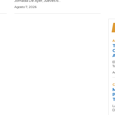
Jornada De Ayer, Jueves 6...
Agosto 7, 2026
A
T
C
A
E
T
A
C
M
P
T
L
D