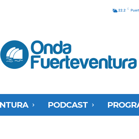
C
22.2
Puer
ENTURA
PODCAST
PROGR