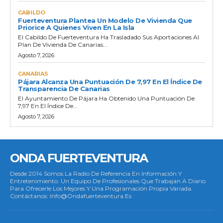
CABILDO
Fuerteventura Plantea Un Modelo De Vivienda Que
Priorice A Quienes Viven En La Isla
El Cabildo De Fuerteventura Ha Trasladado Sus Aportaciones Al
Plan De Vivienda De Canarias...
Agosto 7, 2026
CANARIAS
Pájara Alcanza Una Puntuación De 7,97 En El Índice De
Transparencia De Canarias
El Ayuntamiento De Pájara Ha Obtenido Una Puntuación De
7,97 En El Índice De...
Agosto 7, 2026
ONDA FUERTEVENTURA
Desde 2014 Somos La Radio De Referencia En Información Y
Entretenimiento. Un Equipo De Profesionales Que Trabajan A Diario
Para Ofrecerle Los Mejores Y Una Programación Propia Variada.
Contáctanos: Info@ondafuerteventura.es