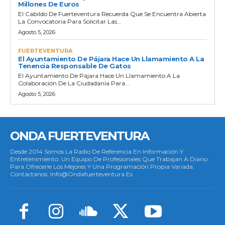
Millones De Euros
El Cabildo De Fuerteventura Recuerda Que Se Encuentra Abierta
La Convocatoria Para Solicitar Las...
Agosto 5, 2026
FUERTEVENTURA
El Ayuntamiento De Pájara Hace Un Llamamiento A La
Tenencia Responsable De Gatos
El Ayuntamiento De Pájara Hace Un Llamamiento A La
Colaboración De La Ciudadanía Para...
Agosto 5, 2026
ONDA FUERTEVENTURA
Desde 2014 Somos La Radio De Referencia En Información Y
Entretenimiento. Un Equipo De Profesionales Que Trabajan A Diario
Para Ofrecerle Los Mejores Y Una Programación Propia Variada.
Contáctanos: Info@ondafuerteventura.es