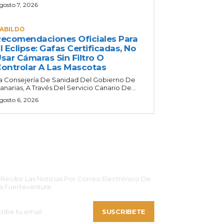
gosto 7, 2026
ABILDO
ecomendaciones Oficiales Para
l Eclipse: Gafas Certificadas, No
sar Cámaras Sin Filtro O
ontrolar A Las Mascotas
a Consejería De Sanidad Del Gobierno De
anarias, A Través Del Servicio Canario De...
gosto 6, 2026
CRIBETE
 Recibir Las Noticias Por Correo Electrónico De
 Fuerteventura.
SUSCRIBETE