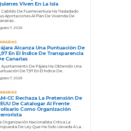
uienes Viven En La Isla
l Cabildo De Fuerteventura Ha Trasladado
us Aportaciones Al Plan De Vivienda De
anarias...
gosto 7, 2026
ANARIAS
ájara Alcanza Una Puntuación De
,97 En El Índice De Transparencia
e Canarias
l Ayuntamiento De Pájara Ha Obtenido Una
untuación De 7,97 En El Índice De...
gosto 7, 2026
ANARIAS
M-CC Rechaza La Pretensión De
EUU De Catalogar Al Frente
olisario Como Organización
errorista
a Organización Nacionalista Critica La
ropuesta De Ley Que Ha Sido Llevada A La...