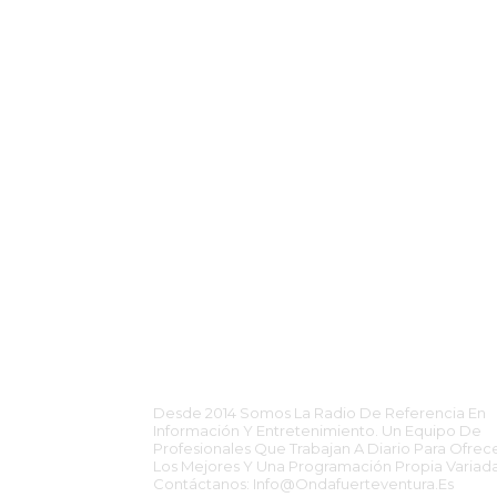
ONDA FUERTEVENTUR
Desde 2014 Somos La Radio De Referencia En
Información Y Entretenimiento. Un Equipo De
Profesionales Que Trabajan A Diario Para Ofrec
Los Mejores Y Una Programación Propia Variada
Contáctanos: Info@ondafuerteventura.es