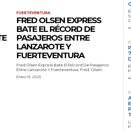
Q
E
FUERTEVENTURA
S
FRED OLSEN EXPRESS
C
BATE EL RÉCORD DE
A
TE
PASAJEROS ENTRE
C
LANZAROTE Y
P
FUERTEVENTURA
7
D
Fred Olsen Express Bate El Récord De Pasajeros
E
Entre Lanzarote Y Fuerteventura. Fred. Olsen...
P
Enero 13, 2023
A
C
A
E
P
T
L
P