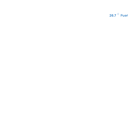
C
26.7
Puer
URA
PODCAST
PROGRA