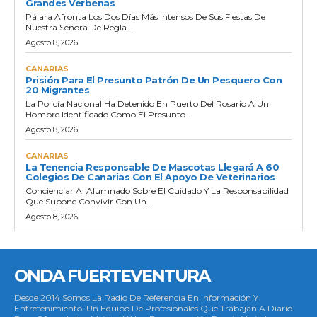
Grandes Verbenas
Pájara Afronta Los Dos Días Más Intensos De Sus Fiestas De
Nuestra Señora De Regla...
Agosto 8, 2026
CANARIAS
Prisión Para El Presunto Patrón De Un Pesquero Con
20 Migrantes
La Policía Nacional Ha Detenido En Puerto Del Rosario A Un
Hombre Identificado Como El Presunto...
Agosto 8, 2026
CANARIAS
La Tenencia Responsable De Mascotas Llegará A 60
Colegios De Canarias Con El Apoyo De Veterinarios
Concienciar Al Alumnado Sobre El Cuidado Y La Responsabilidad
Que Supone Convivir Con Un...
Agosto 8, 2026
ONDA FUERTEVENTURA
Desde 2014 Somos La Radio De Referencia En Información Y
Entretenimiento. Un Equipo De Profesionales Que Trabajan A Diario