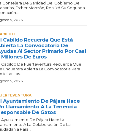
a Consejera De Sanidad Del Gobierno De
anarias, Esther Monzón, Realizó Su Segunda
onación...
gosto 5, 2026
ABILDO
l Cabildo Recuerda Que Está
bierta La Convocatoria De
yudas Al Sector Primario Por Casi
 Millones De Euros
l Cabildo De Fuerteventura Recuerda Que
e Encuentra Abierta La Convocatoria Para
olicitar Las...
gosto 5, 2026
UERTEVENTURA
l Ayuntamiento De Pájara Hace
n Llamamiento A La Tenencia
esponsable De Gatos
l Ayuntamiento De Pájara Hace Un
lamamiento A La Colaboración De La
iudadanía Para...