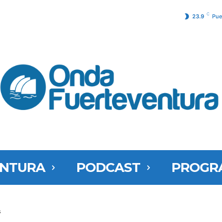
C
23.9
Pue
ENTURA
PODCAST
PROGR
s