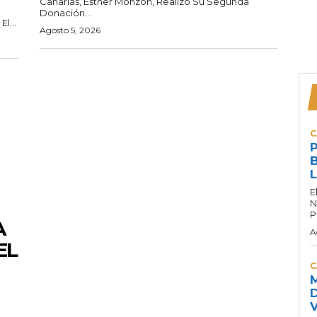
Canarias, Esther Monzón, Realizó Su Segunda
Donación...
l...
Agosto 5, 2026
C
P
B
L
E
N
P
A
A
EL
C
M
D
V