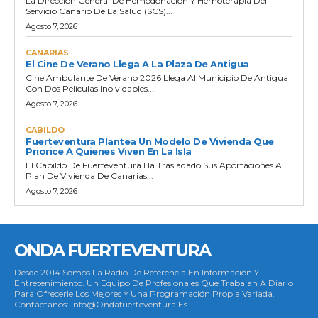
La Dirección General De Hemodonación Y Hemoterapia Del
Servicio Canario De La Salud (SCS)...
Agosto 7, 2026
CANARIAS
El Cine De Verano Llega A La Plaza De Antigua
Cine Ambulante De Verano 2026 Llega Al Municipio De Antigua
Con Dos Películas Inolvidables....
Agosto 7, 2026
CABILDO
Fuerteventura Plantea Un Modelo De Vivienda Que
Priorice A Quienes Viven En La Isla
El Cabildo De Fuerteventura Ha Trasladado Sus Aportaciones Al
Plan De Vivienda De Canarias...
Agosto 7, 2026
ONDA FUERTEVENTURA
Desde 2014 Somos La Radio De Referencia En Información Y
Entretenimiento. Un Equipo De Profesionales Que Trabajan A Diario
Para Ofrecerle Los Mejores Y Una Programación Propia Variada.
Contáctanos: Info@ondafuerteventura.es