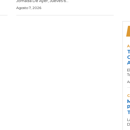
Jornada De Ayer, Jueves 6...
Agosto 7, 2026
A
T
C
A
E
T
A
C
M
P
T
L
D