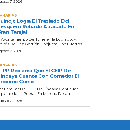
gosto 7, 2026
ANARIAS
uineje Logra El Traslado Del
esquero Robado Atracado En
ran Tarajal
l Ayuntamiento De Tuineje Ha Logrado, A
ravés De Una Gestión Conjunta Con Puertos...
gosto 7, 2026
ANARIAS
l PP Reclama Que El CEIP De
indaya Cuente Con Comedor El
róximo Curso
as Familias Del CEIP De Tindaya Continúan
sperando La Puesta En Marcha De Un...
gosto 7, 2026