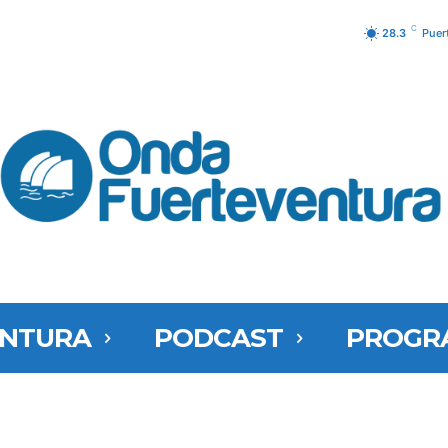
C
28.3
Puer
ENTURA
PODCAST
PROGR